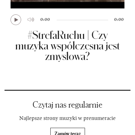
:00
0:00
0:00
#StrefaRuchu | Czy
muzyka współczesna jest
zmysłowa?
Czytaj nas regularnie
Najlepsze strony muzyki w prenumeracie
Zamów teraz