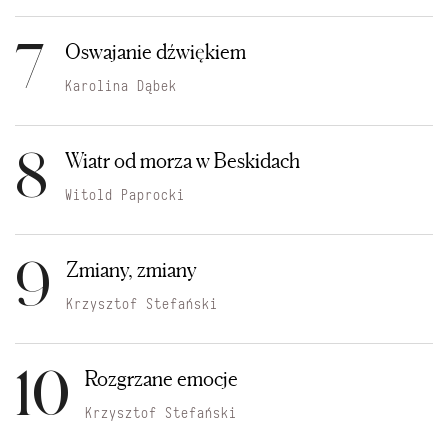
7
Oswajanie dźwiękiem
Karolina Dąbek
8
Wiatr od morza w Beskidach
Witold Paprocki
9
Zmiany, zmiany
Krzysztof Stefański
10
Rozgrzane emocje
Krzysztof Stefański