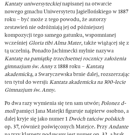
Kantaty uniwersyteckiej
napisanej na otwarcie
nowego gmachu Uniwersytetu Jagiellońskiego w 1887
roku – być może z tego powodu, że autorzy
zestawień nie odróżniają jej od późniejszej
kompozycji tego samego gatunku, wspomnianej
wcześniej
Gloria tibi Alma Mater
, także wiążącej się z
tą uczelnią. Ponadto Jachimecki mylnie nazywa
Kantatę na pamiątkę trzechsetnej rocznicy założenia
gimnazjum św. Anny
z 1888 roku –
Kantatą
akademicką
, a Swaryczewska brnie dalej, rozszerzając
ten tytuł do wersji:
Kantata akademicka na 300-lecie
Gimnazjum św. Anny
.
Po dwa razy wymienia się ten sam utwór;
Polonez d-
moll
pamięci Jana Matejki figuruje najpierw osobno, a
dalej kryje się jako numer 1
Dwóch tańców polskich
op. 37, również poświęconych Matejce. Przy
Andante
na trzy klarnety podawany jest numer op. 32, a brak