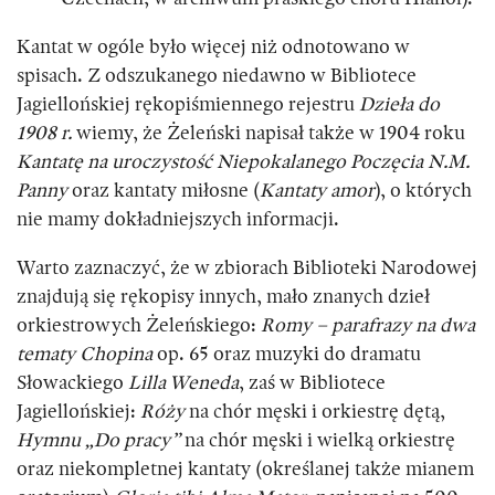
Kantat w ogóle było więcej niż odnotowano w
spisach. Z odszukanego niedawno w Bibliotece
Jagiellońskiej rękopiśmiennego rejestru
Dzieła do
1908 r.
wiemy, że Żeleński napisał także w 1904 roku
Kantatę na uroczystość Niepokalanego Poczęcia N.M.
Panny
oraz kantaty miłosne (
Kantaty amor
), o których
nie mamy dokładniejszych informacji.
Warto zaznaczyć, że w zbiorach Biblioteki Narodowej
znajdują się rękopisy innych, mało znanych dzieł
orkiestrowych Żeleńskiego:
Romy – parafrazy na dwa
tematy Chopina
op. 65 oraz muzyki do dramatu
Słowackiego
Lilla Weneda
, zaś w Bibliotece
Jagiellońskiej:
Róży
na chór męski i orkiestrę dętą,
Hymnu „Do pracy”
na chór męski i wielką orkiestrę
oraz niekompletnej kantaty (określanej także mianem