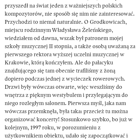
przyszedł na świat jeden z ważniejszych polskich
kompozytorów, nie sposób się nim nie zainteresować.
Przychodzi to niemal naturalnie. O Grodkowicach,
miejscu rodzinnym Władysława Żeleńskiego,
wiedziałem od dawna, wszak był patronem mojej
szkoły muzycznej II stopnia, a także osobą uważaną za
pierwszego rektora wyższej uczelni muzycznej w
Krakowie, którą kończyłem. Ale do pałacyku
znajdującego się tam obecnie trafiliśmy z żoną
dopiero podczas jednej z wycieczek rowerowych.
Drzwi były wówczas otwarte, więc weszliśmy do
wnętrza z pięknym westybulem i przylegającym do
niego rozległym salonem. Pierwsza myśl, jaka nam
wówczas przemknęła, była taka: przecież tu można
organizować koncerty! Stosunkowo szybko, bo już w
kolejnym, 1997 roku, w porozumieniu z
użytkownikiem obiektu, udało się zapoczątkować i