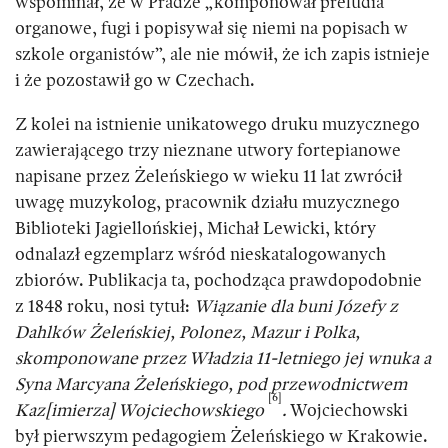
wspominał, że w Pradze „komponował preludia
organowe, fugi i popisywał się niemi na popisach w
szkole organistów”, ale nie mówił, że ich zapis istnieje
i że pozostawił go w Czechach.
Z kolei na istnienie unikatowego druku muzycznego
zawierającego trzy nieznane utwory fortepianowe
napisane przez Żeleńskiego w wieku 11 lat zwrócił
uwagę muzykolog, pracownik działu muzycznego
Biblioteki Jagiellońskiej, Michał Lewicki, który
odnalazł egzemplarz wśród nieskatalogowanych
zbiorów. Publikacja ta, pochodząca prawdopodobnie
z 1848 roku, nosi tytuł:
Wiązanie dla buni Józefy z
Dahlków Żeleńskiej, Polonez, Mazur i Polka,
skomponowane przez Władzia 11-letniego jej wnuka a
Syna Marcyana Żeleńskiego, pod przewodnictwem
[6]
Kaz[imierza] Wojciechowskiego
.
Wojciechowski
był pierwszym pedagogiem Żeleńskiego w Krakowie.