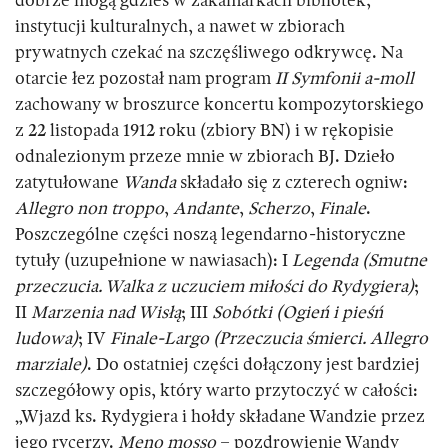
dobrze mogą gdzieś w zakamarkach bibliotek,
instytucji kulturalnych, a nawet w zbiorach
prywatnych czekać na szczęśliwego odkrywcę. Na
otarcie łez pozostał nam program
II Symfonii a-moll
zachowany w broszurce koncertu kompozytorskiego
z 22 listopada 1912 roku (zbiory BN) i w rękopisie
odnalezionym przeze mnie w zbiorach BJ. Dzieło
zatytułowane
Wanda
składało się z czterech ogniw:
Allegro non troppo
,
Andante
,
Scherzo
,
Finale
.
Poszczególne części noszą legendarno-historyczne
tytuły (uzupełnione w nawiasach): I
Legenda (Smutne
przeczucia. Walka z uczuciem miłości do Rydygiera)
;
II
Marzenia nad Wisłą
; III
Sobótki (Ogień i pieśń
ludowa)
; IV
Finale-Largo (Przeczucia śmierci. Allegro
marziale)
. Do ostatniej części dołączony jest bardziej
szczegółowy opis, który warto przytoczyć w całości:
„Wjazd ks. Rydygiera i hołdy składane Wandzie przez
jego rycerzy.
Meno mosso
– pozdrowienie Wandy