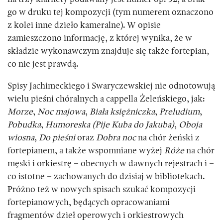
go w druku tej kompozycji (tym numerem oznaczono
z kolei inne dzieło kameralne). W opisie
zamieszczono informację, z której wynika, że w
składzie wykonawczym znajduje się także fortepian,
co nie jest prawdą.
Spisy Jachimeckiego i Swaryczewskiej nie odnotowują
wielu pieśni chóralnych a cappella Żeleńskiego, jak:
Morze
,
Noc majowa
,
Biała księżniczka
,
Preludium
,
Pobudka
,
Humoreska (Pije Kuba do Jakuba)
,
Oboja
wiosna
,
Do pieśni
oraz
Dobra noc
na chór żeński z
fortepianem, a także wspomniane wyżej
Róże
na chór
męski i orkiestrę – obecnych w dawnych rejestrach i –
co istotne – zachowanych do dzisiaj w bibliotekach.
Próżno też w nowych spisach szukać kompozycji
fortepianowych, będących opracowaniami
fragmentów dzieł operowych i orkiestrowych