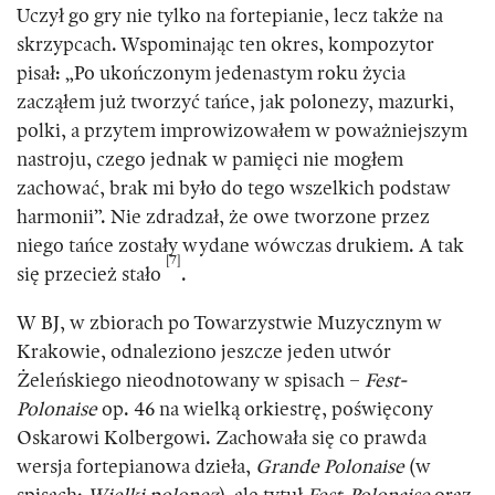
Uczył go gry nie tylko na fortepianie, lecz także na
skrzypcach. Wspominając ten okres, kompozytor
pisał: „Po ukończonym jedenastym roku życia
zacząłem już tworzyć tańce, jak polonezy, mazurki,
polki, a przytem improwizowałem w poważniejszym
nastroju, czego jednak w pamięci nie mogłem
zachować, brak mi było do tego wszelkich podstaw
harmonii”. Nie zdradzał, że owe tworzone przez
niego tańce zostały wydane wówczas drukiem. A tak
[7]
się przecież stało
.
W BJ, w zbiorach po Towarzystwie Muzycznym w
Krakowie, odnaleziono jeszcze jeden utwór
Żeleńskiego nieodnotowany w spisach –
Fest-
Polonaise
op. 46 na wielką orkiestrę, poświęcony
Oskarowi Kolbergowi. Zachowała się co prawda
wersja fortepianowa dzieła,
Grande Polonaise
(w