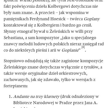
spisach:
Wielki polonez
), ale tytuł
Fest-Polonaise
oraz
fakt poświęcenia dzieła Kolbergowi dotychczas nie
były nam znane. A przecież – jak wspomina w
pamiętnikach Ferdynand Hoesick – twórca
Goplany
kontaktował się z Kolbergiem i bardzo go cenił.
Słynny etnograf bywał u Żeleńskich w willi przy
Sebastiana, a sam kompozytor „jako u specjalnego
znawcy melodii ludowych polskich nieraz zasięgał rad
[8]
co do niektórych pieśni i arii w
Goplanie
”
.
Stopniowo odnajdują się także zaginione kompozycje
Żeleńskiego znane dotychczas wyłącznie z tytułów, a
także wersje oryginalne dzieł orkiestrowych,
zachowanych, jak się zdawało, tylko w wersjach z
fortepianem:
Andante na trzy klarnety
(druk odnaleziony w
Bibliotece Narodowej w Pradze przez Jana A.