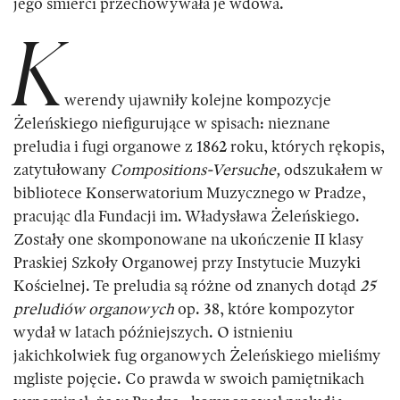
jego śmierci przechowywała je wdowa.
K
werendy ujawniły kolejne kompozycje
Żeleńskiego niefigurujące w spisach: nieznane
preludia i fugi organowe z 1862 roku, których rękopis,
zatytułowany
Compositions-Versuche,
odszukałem w
bibliotece Konserwatorium Muzycznego w Pradze,
pracując dla Fundacji im. Władysława Żeleńskiego.
Zostały one skomponowane na ukończenie II klasy
Praskiej Szkoły Organowej przy Instytucie Muzyki
Kościelnej. Te preludia są różne od znanych dotąd
25
preludiów organowych
op. 38, które kompozytor
wydał w latach późniejszych. O istnieniu
jakichkolwiek fug organowych Żeleńskiego mieliśmy
mgliste pojęcie. Co prawda w swoich pamiętnikach