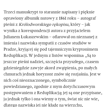
Trzeci manuskrypt to starannie napisany i pięknie
oprawiony albumik nutowy z 1861 roku – autograf
pieśni z
Królodworskiego rękopisu
, który – jak
wynika z korespondencji autora z przyjacielem
Julianem Łukaszewskim – ofiarował on nieznanej z
imienia i nazwiska sympatii z czasów studiów w
Pradze, kryjącej się pod tajemniczym kryptonimem
Reduplikacji. W jednym z listów wspomina: „Są to
jeszcze pieśni nadziei, szczęścia przyszłego, czasem
gdzieniegdzie zawyje akord zwątpienia, po małych
chmurach jednak horyzont znów się rozjaśnia. Jest w
nich coś nieoznaczonego, symbolicznie
powiedzianego, zgodnie z mym dotychczasowym
postępowaniem z Reduplikacją; jej są one przypisane,
ja jednak tylko i ona wiemy o tym, świat nic nie wie,
dlatego nazwiska jej nie kładę na wierzchu,