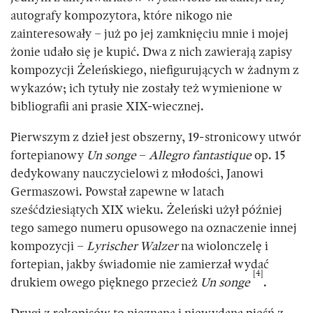
autografy kompozytora, które nikogo nie
zainteresowały – już po jej zamknięciu mnie i mojej
żonie udało się je kupić. Dwa z nich zawierają zapisy
kompozycji Żeleńskiego, niefigurujących w żadnym z
wykazów; ich tytuły nie zostały też wymienione w
bibliografii ani prasie XIX-wiecznej.
Pierwszym z dzieł jest obszerny, 19-stronicowy utwór
fortepianowy
Un songe
–
Allegro fantastique
op. 15
dedykowany nauczycielowi z młodości, Janowi
Germaszowi. Powstał zapewne w latach
sześćdziesiątych XIX wieku. Żeleński użył później
tego samego numeru opusowego na oznaczenie innej
kompozycji –
Lyrischer Walzer
na wiolonczelę i
fortepian, jakby świadomie nie zamierzał wydać
[4]
drukiem owego pięknego przecież
Un songe
.