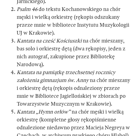
Jarnickiego).
Psalm 46
do tekstu Kochanowskiego na chór
męski i wielką orkiestrę (rękopis odszukany
przeze mnie w bibliotece Instytutu Muzykologii
UJ w Krakowie).
Kantata na cześć Kościuszki
na chór mieszany,
bas solo i orkiestrę dętą (dwa rękopisy, jeden z
nich autograf, zakupione przez Bibliotekę
Narodową).
Kantata na pamiątkę trzechsetnej rocznicy
założenia gimnazjum św. Anny
na chór mieszany
i orkiestrę dętą (rękopis odnaleziony przeze
mnie w Bibliotece Jagiellońskiej w zbiorach po
Towarzystwie Muzycznym w Krakowie).
Kantata „Hymn orłów”
na chór męski i wielką
orkiestrę (kompletne głosy rękopiśmienne
odnalezione niedawno przez Macieja Negreya w
Czechach, w archiwum praskiego chóru Hlahol).