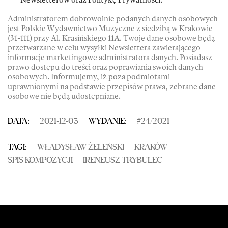
Newsletterów
oraz
Politykę Prywatności.
Administratorem dobrowolnie podanych danych osobowych
jest Polskie Wydawnictwo Muzyczne z siedzibą w Krakowie
(31-111) przy Al. Krasińskiego 11A. Twoje dane osobowe będą
przetwarzane w celu wysyłki Newslettera zawierającego
informacje marketingowe administratora danych. Posiadasz
prawo dostępu do treści oraz poprawiania swoich danych
osobowych. Informujemy, iż poza podmiotami
uprawnionymi na podstawie przepisów prawa, zebrane dane
osobowe nie będą udostępniane.
DATA:
2021-12-03
WYDANIE:
#
24
/
2021
TAGI:
WŁADYSŁAW ŻELEŃSKI
KRAKÓW
SPIS KOMPOZYCJI
IRENEUSZ TRYBULEC