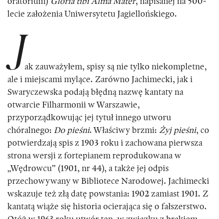
oratorium)
Gloria tibi Alma Mater
, napisanej na 500-
lecie założenia Uniwersytetu Jagiellońskiego.
J
ak zauważyłem, spisy są nie tylko niekompletne,
ale i miejscami mylące. Zarówno Jachimecki, jak i
Swaryczewska podają błędną nazwę kantaty na
otwarcie Filharmonii w Warszawie,
przyporządkowując jej tytuł innego utworu
chóralnego:
Do pieśni
. Właściwy brzmi:
Żyj pieśni
, co
potwierdzają spis z 1903 roku i zachowana pierwsza
strona wersji z fortepianem reprodukowana w
„Wędrowcu” (1901, nr 44), a także jej odpis
przechowywany w Bibliotece Narodowej. Jachimecki
wskazuje też złą datę powstania: 1902 zamiast 1901. Z
kantatą wiąże się historia ocierająca się o fałszerstwo.