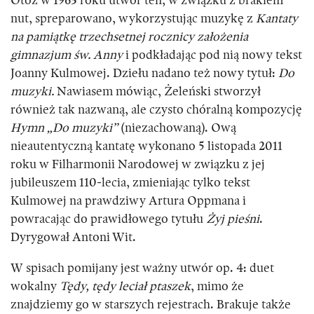
Otóż w 1963 roku utwór ten, w związku z brakiem
nut, spreparowano, wykorzystując muzykę z
Kantaty
na pamiątkę trzechsetnej rocznicy założenia
gimnazjum św. Anny
i podkładając pod nią nowy tekst
Joanny Kulmowej. Dziełu nadano też nowy tytuł:
Do
muzyki.
Nawiasem mówiąc, Żeleński stworzył
również tak nazwaną, ale czysto chóralną kompozycję
Hymn „Do muzyki”
(niezachowaną). Ową
nieautentyczną kantatę wykonano 5 listopada 2011
roku w Filharmonii Narodowej w związku z jej
jubileuszem 110-lecia, zmieniając tylko tekst
Kulmowej na prawdziwy Artura Oppmana i
powracając do prawidłowego tytułu
Żyj pieśni
.
Dyrygował Antoni Wit.
W spisach pomijany jest ważny utwór op. 4: duet
wokalny
Tędy, tędy leciał ptaszek
, mimo że
znajdziemy go w starszych rejestrach. Brakuje także