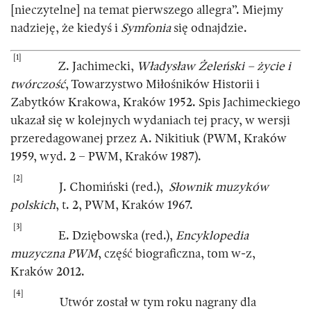
[nieczytelne] na temat pierwszego allegra”. Miejmy
nadzieję, że kiedyś i
Symfonia
się odnajdzie.
[1]
Z. Jachimecki,
Władysław Żeleński – życie i
twórczość
, Towarzystwo Miłośników Historii i
Zabytków Krakowa, Kraków 1952. Spis Jachimeckiego
ukazał się w kolejnych wydaniach tej pracy, w wersji
przeredagowanej przez A. Nikitiuk (PWM, Kraków
1959, wyd. 2 – PWM, Kraków 1987).
[2]
J. Chomiński (red.),
Słownik muzyków
polskich
, t. 2, PWM, Kraków 1967.
[3]
E. Dziębowska (red.),
Encyklopedia
muzyczna PWM
, część biograficzna, tom w-z,
Kraków 2012.
[4]
Utwór został w tym roku nagrany dla