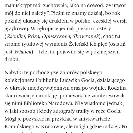
manuskrypt mój zachowała, jako na dowód, że utwór
mój do niej należy”. Pieśni te znamy dzisiaj, bo rok
później ukazały się drukiem w polsko-czeskiej wersji
językowej. W rękopisie jednak pieśni są cztery
(
Zazulka
,
Róża
,
Opuszczona
,
Skowronek
), choć na
stronie tytułowej wymienia Żeleński ich pięć (ostatni
jest
Wianek
) – tyle, ile pojawiło się w późniejszym
druku.
Nabytki te pochodzą ze zbiorów polskiego
kolekcjonera i bibliofila Ludwika Gocla, działającego
w okresie międzywojennym oraz po wojnie. Rodzina
skierowała je na aukcję, ponieważ nie zainteresowała
się nimi Biblioteka Narodowa. Nie wiadomo jednak,
w jaki sposób i kiedy autografy trafiły w ręce Gocla.
Mógł je pozyskać na przykład w antykwariacie
Kamińskiego w Krakowie, ale mógł i gdzie indziej. Po