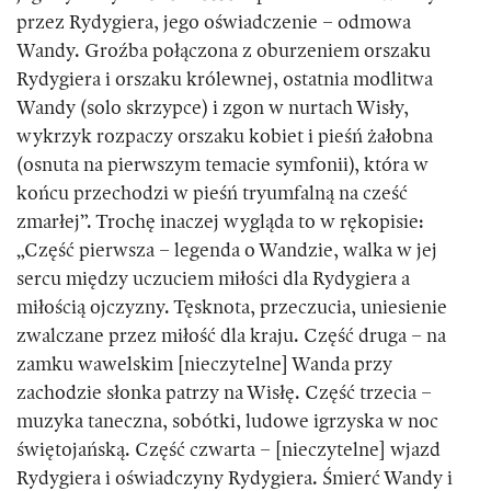
przez Rydygiera, jego oświadczenie – odmowa
Wandy. Groźba połączona z oburzeniem orszaku
Rydygiera i orszaku królewnej, ostatnia modlitwa
Wandy (solo skrzypce) i zgon w nurtach Wisły,
wykrzyk rozpaczy orszaku kobiet i pieśń żałobna
(osnuta na pierwszym temacie symfonii), która w
końcu przechodzi w pieśń tryumfalną na cześć
zmarłej”. Trochę inaczej wygląda to w rękopisie:
„Część pierwsza – legenda o Wandzie, walka w jej
sercu między uczuciem miłości dla Rydygiera a
miłością ojczyzny. Tęsknota, przeczucia, uniesienie
zwalczane przez miłość dla kraju. Część druga – na
zamku wawelskim [nieczytelne] Wanda przy
zachodzie słonka patrzy na Wisłę. Część trzecia –
muzyka taneczna, sobótki, ludowe igrzyska w noc
świętojańską. Część czwarta – [nieczytelne] wjazd
Rydygiera i oświadczyny Rydygiera. Śmierć Wandy i