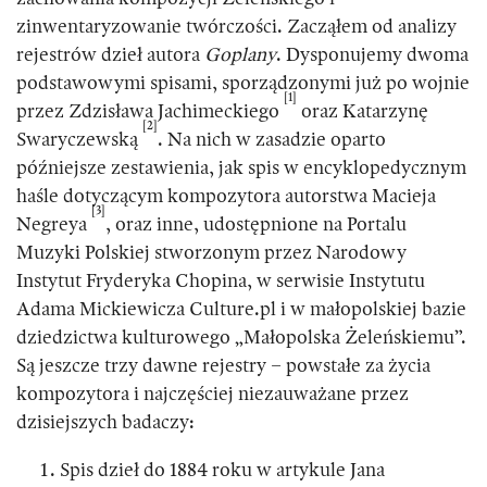
zinwentaryzowanie twórczości. Zacząłem od analizy
rejestrów dzieł autora
Goplany
. Dysponujemy dwoma
podstawowymi spisami, sporządzonymi już po wojnie
[1]
przez Zdzisława Jachimeckiego
oraz Katarzynę
[2]
Swaryczewską
. Na nich w zasadzie oparto
późniejsze zestawienia, jak spis w encyklopedycznym
haśle dotyczącym kompozytora autorstwa Macieja
[3]
Negreya
, oraz inne, udostępnione na Portalu
Muzyki Polskiej stworzonym przez Narodowy
Instytut Fryderyka Chopina, w serwisie Instytutu
Adama Mickiewicza Culture.pl i w małopolskiej bazie
dziedzictwa kulturowego „Małopolska Żeleńskiemu”.
Są jeszcze trzy dawne rejestry – powstałe za życia
kompozytora i najczęściej niezauważane przez
dzisiejszych badaczy:
Spis dzieł do 1884 roku w artykule Jana