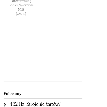
Forever Young
Books, Warszawa
2021
(260 s.)
Polecamy
432 Hz. Strojenie żartów?