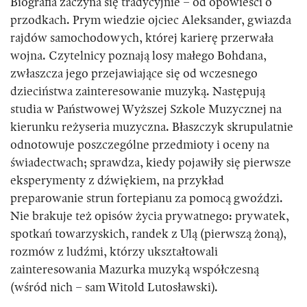
Biografia zaczyna się tradycyjnie – od opowieści o
przodkach. Prym wiedzie ojciec Aleksander, gwiazda
rajdów samochodowych, której karierę przerwała
wojna. Czytelnicy poznają losy małego Bohdana,
zwłaszcza jego przejawiające się od wczesnego
dzieciństwa zainteresowanie muzyką. Następują
studia w Państwowej Wyższej Szkole Muzycznej na
kierunku reżyseria muzyczna. Błaszczyk skrupulatnie
odnotowuje poszczególne przedmioty i oceny na
świadectwach; sprawdza, kiedy pojawiły się pierwsze
eksperymenty z dźwiękiem, na przykład
preparowanie strun fortepianu za pomocą gwoździ.
Nie brakuje też opisów życia prywatnego: prywatek,
spotkań towarzyskich, randek z Ulą (pierwszą żoną),
rozmów z ludźmi, którzy ukształtowali
zainteresowania Mazurka muzyką współczesną
(wśród nich – sam Witold Lutosławski).