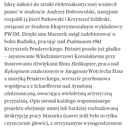
Iskrę miłości do sztuki elektroakustycznej wzniecił
ponoć w studencie Andrzej Dobrowolski, następnie
rozpalili ją Józef Patkowski i Krzysztof Szlifirski,
związani ze Studiem Eksperymentalnym wykładowcy
PWSM. Dzięki nim Mazurek mógł zadebiutować u
boku Rudnika, pracując nad
Psalmusem 1961
Krzysztofa Pendereckiego. Później poszło już gładko
– asystowanie Włodzimierzowi Kotońskiemu przy
ilustrowaniu dźwiękami filmu
Helikopter
, praca nad
Rękopisem znalezionym w Saragossie
Wojciecha Hasa
z muzyką Pendereckiego, wreszcie przełomowa
współpraca z Schaefferem nad
Symfonią
elektroniczną,
owocująca wieloletnią artystyczną
przyjaźnią. Opis niemal każdego wspomnianego
projektu obejmuje mniej lub bardziej rozbudowaną
deskrypcję pracy Mazurka (nawet jeśli było to tylko
czyszczenie głowic), z otrzymanym wynagrodzeniem