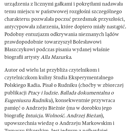
urządzenia z licznymi gałkami i pokrętłami nadawała
temu miejscu w państwowej rozgłośni szczególnego
charakteru: pozwalała poczuć przedsmak przyszłości,
antycypowała zdarzenia, które dopiero miały nastąpić.
Podobny entuzjazm odkrywania nieznanych lądów
prawdopodobnie towarzyszył Bolesławowi
Błaszczykowi podczas pisania wydanej właśnie
biografii artysty
Alla Mazurka
.
Autor od wielu lat przybliża czytelnikom i
czytelniczkom kulisy Studia Eksperymentalnego
Polskiego Radia. Pisał o Rudniku (choćby w zbiorczej
publikacji
Ptacy i ludzie. Ballada dokumentalna o
Eugeniuszu Rudniku
), konsekwentnie przywraca
pamięć o Andrzeju Bieżnie (ma w dorobku jego
biografię
Intuicja. Wolność. Andrzej Bieżan
),
upowszechnia wiedzę o Andrzeju Markowskim i