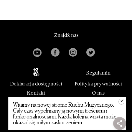
Znajdź nas
Regulamin
Deklaracja dostępności
Polityka prywatności
Kontakt
O nas
+
PWM
Witamy na nowej stronie Ruchu Muzycznego.
Cały czas wypełniamy ją nowymi treściami i
funkcjonalnościami. Każda kolejna wizyta może
© 2020 Polskie Wydawnictwo Muzyczne
okazać się miłym zaskoczeniem.