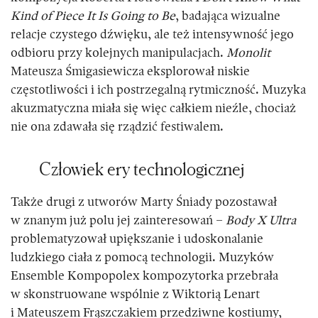
Kind of Piece It Is Going to Be
, badająca wizualne
relacje czystego dźwięku, ale też intensywność jego
odbioru przy kolejnych manipulacjach.
Monolit
Mateusza Śmigasiewicza eksplorował niskie
częstotliwości i ich postrzegalną rytmiczność. Muzyka
akuzmatyczna miała się więc całkiem nieźle, chociaż
nie ona zdawała się rządzić festiwalem.
Człowiek ery technologicznej
Także drugi z utworów Marty Śniady pozostawał
w znanym już polu jej zainteresowań –
Body X Ultra
problematyzował upiększanie i udoskonalanie
ludzkiego ciała z pomocą technologii. Muzyków
Ensemble Kompopolex kompozytorka przebrała
w skonstruowane wspólnie z Wiktorią Lenart
i Mateuszem Frąszczakiem przedziwne kostiumy,