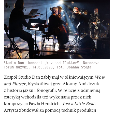
Studio Dan, koncert „Wow and Flutter”, Narodowe
Forum Muzyki, 14.05.2023, fot. Joanna Stoga
Zespół Studio Dan zabłysnął w olśniewającym
Wow
and Flutter
, błyskotliwej grze Aksany Amialczuk
z historią jazzu i fonografii. W relację z odmienną
estetyką wchodziła też wykonana przez nich
kompozycja Pawła Hendricha
Just a Little Beat
.
Artysta zbudował za pomocą technik produkcji