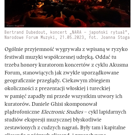
Bertrand Dubedout, koncert „NARA – japoński rytuał”,
Narodowe Forum Muzyki, 21.05.2023, fot. Joanna Stoga
Ogólnie przyjemność wygrywała z wpisaną w ryzyko
festiwali muzyki współczesnej udręką. Oddać tu
trzeba honory kuratorom koncertów z cyklu Akusma
Forum, stanowiących jak zwykle uporządkowane
geograficznie przeglądy. Ciekawym zbiegiem
okoliczności z prezentacji włoskiej i tureckiej
w pamięć zapadły mi przede wszystkim utwory ich
kuratorów. Daniele Ghisi skomponował
plądrofoniczne
Electronic Studies
– cykl lapidarnych
studiów ekspresji muzycznej błyskotliwie
zestawionych z cudzych nagrań. Były tam i kapitalne