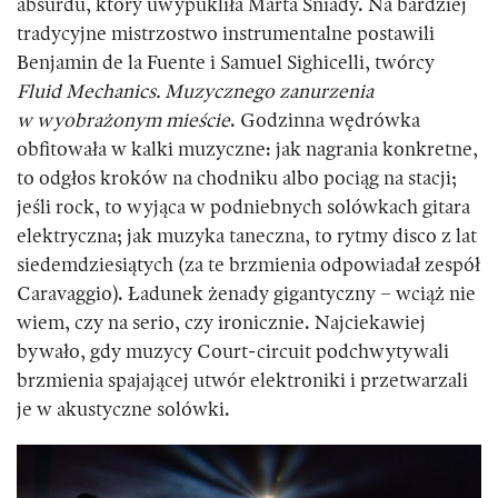
absurdu, który uwypukliła Marta Śniady. Na bardziej
tradycyjne mistrzostwo instrumentalne postawili
Benjamin de la Fuente i Samuel Sighicelli, twórcy
Fluid Mechanics. Muzycznego zanurzenia
w wyobrażonym mieście
. Godzinna wędrówka
obfitowała w kalki muzyczne: jak nagrania konkretne,
to odgłos kroków na chodniku albo pociąg na stacji;
jeśli rock, to wyjąca w podniebnych solówkach gitara
elektryczna; jak muzyka taneczna, to rytmy disco z lat
siedemdziesiątych (za te brzmienia odpowiadał zespół
Caravaggio). Ładunek żenady gigantyczny – wciąż nie
wiem, czy na serio, czy ironicznie. Najciekawiej
bywało, gdy muzycy Court-circuit podchwytywali
brzmienia spajającej utwór elektroniki i przetwarzali
je w akustyczne solówki.