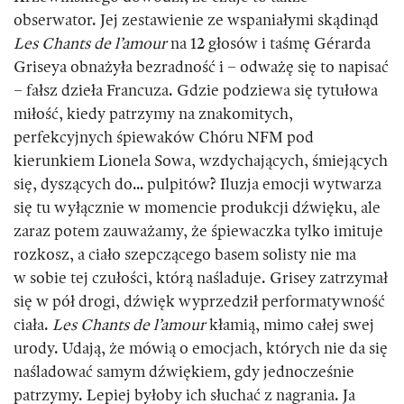
obserwator. Jej zestawienie ze wspaniałymi skądinąd
Les Chants de l’amour
na 12 głosów i taśmę Gérarda
Griseya obnażyła bezradność i – odważę się to napisać
– fałsz dzieła Francuza. Gdzie podziewa się tytułowa
miłość, kiedy patrzymy na znakomitych,
perfekcyjnych śpiewaków Chóru NFM pod
kierunkiem Lionela Sowa, wzdychających, śmiejących
się, dyszących do… pulpitów? Iluzja emocji wytwarza
się tu wyłącznie w momencie produkcji dźwięku, ale
zaraz potem zauważamy, że śpiewaczka tylko imituje
rozkosz, a ciało szepczącego basem solisty nie ma
w sobie tej czułości, którą naśladuje. Grisey zatrzymał
się w pół drogi, dźwięk wyprzedził performatywność
ciała.
Les Chants de l’amour
kłamią, mimo całej swej
urody. Udają, że mówią o emocjach, których nie da się
naśladować samym dźwiękiem, gdy jednocześnie
patrzymy. Lepiej byłoby ich słuchać z nagrania. Ja