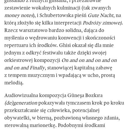
glissando z różnych glissand, i przezabawne
zestawienie wokalnych kulminacji (tak zwanych
money notes
), i Schubertowska pieśń
Gute Nacht
, na
którą złożyło się kilka interpretacji
Podróży zimowej
.
Rzecz warsztatowo bardzo solidna, dająca do
myślenia o wędrowaniu konwencji i skończoności
repertuaru ich środków. Ghisi okazał się dla mnie
jednym z odkryć festiwalu także dzięki swojej
orkiestrowej kompozycji
On and on and on and on
and on and Finally
, stanowiącej kapitalną zabawę
z tempem muzycznym i wpadającą w ucho, prostą
melodią.
Audiowizualna kompozycja Güneşa Bozkıra
(de)generation
pokazywała tymczasem krok po kroku
przekształcanie się człowieka, potencjalnej
obywatelki, w bierną, pozbawioną własnego zdania,
sterowalną marionetkę. Podobnymi środkami