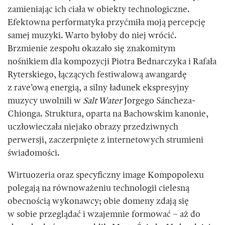
zamieniając ich ciała w obiekty technologiczne.
Efektowna performatyka przyćmiła moją percepcję
samej muzyki. Warto byłoby do niej wrócić.
Brzmienie zespołu okazało się znakomitym
nośnikiem dla kompozycji Piotra Bednarczyka i Rafała
Ryterskiego, łączących festiwalową awangardę
z rave’ową energią, a silny ładunek ekspresyjny
muzycy uwolnili w
Salt Water
Jorgego Sáncheza-
Chionga. Struktura, oparta na Bachowskim kanonie,
uczłowieczała niejako obrazy przedziwnych
perwersji, zaczerpnięte z internetowych strumieni
świadomości.
Wirtuozeria oraz specyficzny image Kompopolexu
polegają na równoważeniu technologii cielesną
obecnością wykonawcy; obie domeny zdają się
w sobie przeglądać i wzajemnie formować – aż do