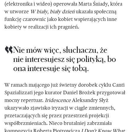
(elektronika i wideo) operowała Marta Śniady, która
w utworze
W biały, biały dzień
ukazała społeczną
funkcję czarownic jako kobiet wspierających inne
kobiety w realizacji ich pragnień.
Nie mów więc, słuchaczu, że
nie interesujesz się polityką, bo
ona interesuje się tobą.
W ramach mającego już świetny dorobek cyklu Canti
Spazializzati jego kurator Daniel Brożek przygotował
mocny repertuar.
Iridescence
Aleksandry Słyż
ukazywało zjawisko iryzacji w ciągle zmiennych,
przetaczających się przez przestrzeń projekcji
współbrzmieniach. Nieco brutalniej zabrzmiała
kompozycja Roberta Piotrowicza
I Don't Know What