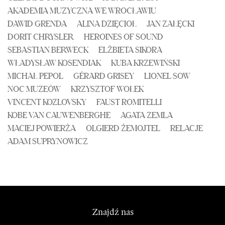
AKADEMIA MUZYCZNA WE WROCŁAWIU
DAWID GRENDA
ALINA DZIĘCIOŁ
JAN ZAŁĘCKI
DORIT CHRYSLER
HEROINES OF SOUND
SEBASTIAN BERWECK
ELŻBIETA SIKORA
WŁADYSŁAW KOSENDIAK
KUBA KRZEWIŃSKI
MICHAŁ PEPOL
GÉRARD GRISEY
LIONEL SOW
NOC MUZEÓW
KRZYSZTOF WOŁEK
VINCENT KOZLOVSKY
FAUST ROMITELLI
KOBE VAN CAUWENBERGHE
AGATA ZEMLA
MACIEJ POWIERŻA
OLGIERD ŻEMOJTEL
RELACJE
ADAM SUPRYNOWICZ
Znajdź nas