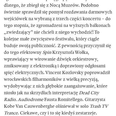
dlatego, że zbiegł się z Nocą Muzeów. Podobno
świetnie sprawdził się pomysł rozdawania darmowych
wejściówek na wybraną z trzech części koncertu – do
tego stopnia, że zgromadzeni na wyższych balkonach
„zwiedzający” nie chcieli z niego wychodzić! To
kolejne małe zwycięstwo festiwalu, który ciągle
buduje swoją publiczność. Z pewnością przyczynił się
do tego efektowny
Spin
Krzysztofa Wołka,
wprawiający w wirowanie dźwięk orkiestrowy,
zmiksowany z elektroniką i doprawiony odgłosami
spięć elektrycznych. Vincent Kozlovsky poprowadził
wrocławskich filharmoników z wielką precyzją,
wydobywając z nich głębokie zaangażowanie, które
niosło jak na skrzydłach interpretację
Dead City
Radio. Audiodrome
Fausta Romitellego. Gitarzysta
Kobe Van Cauwenberghe olśniewał w solo
Trash TV
Trance
. Ciekawe, czy i to się kiedyś zestarzeje.