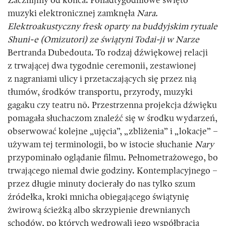
Zacznijmy od końca. Ponadtygodniowe święto
muzyki elektronicznej zamknęła
Nara.
Elektroakustyczny fresk oparty na buddyjskim rytuale
Shuni-e (Omizutori) ze świątyni Todai-ji w Narze
Bertranda Dubedouta. To rodzaj dźwiękowej relacji
z trwającej dwa tygodnie ceremonii, zestawionej
z nagraniami ulicy i przetaczających się przez nią
tłumów, środków transportu, przyrody, muzyki
gagaku czy teatru nō. Przestrzenna projekcja dźwięku
pomagała słuchaczom znaleźć się w środku wydarzeń,
obserwować kolejne „ujęcia”, „zbliżenia” i „lokacje” –
używam tej terminologii, bo w istocie słuchanie
Nary
przypominało oglądanie filmu. Pełnometrażowego, bo
trwającego niemal dwie godziny. Kontemplacyjnego –
przez długie minuty docierały do nas tylko szum
źródełka, kroki mnicha obiegającego świątynię
żwirową ścieżką albo skrzypienie drewnianych
schodów, po których wędrowali jego współbracia