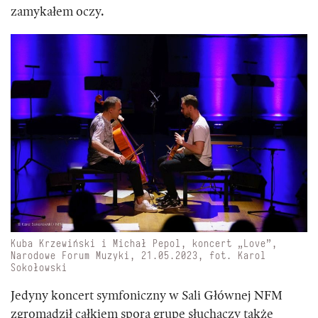
zamykałem oczy.
Kuba Krzewiński i Michał Pepol, koncert „Love”,
Narodowe Forum Muzyki, 21.05.2023, fot. Karol
Sokołowski
Jedyny koncert symfoniczny w Sali Głównej NFM
zgromadził całkiem sporą grupę słuchaczy także