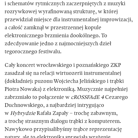
i schematów rytmicznych zaczerpniętych z muzyki
rozrywkowej wyrafinowaną strukturę, w której
przewidział miejsce dla instrumentalnej improwizacji,
a całość zamknął w przestrzennej kopule
elektronicznego brzmienia dookólnego. To
zdecdyowanie jedno z najmocniejszych dzieł
tegorocznego festiwalu.
Cały koncert wrocławskiego i poznańskiego ZKP
zasadzał się na relacji wirtuozerii instrumentalnej
(dokładniej: puzonu Wojciecha Jelińskiego i trąbki
Piotra Nowaka) z elektroniką. Muzycznie najpełniej
zabrzmiało to połączenie w
cROSSFAdE 4
Cezarego
Duchnowskiego, a najbardziej intrygująco
w
Hybrydzie
Rafała Zapały – trochę zabawnym,
a trochę strasznym dialogu trąbki z komputerem.
Nawykowo przypisalibyśmy trąbce reprezentację
natury, ale to elektronika sprawiała wrażenie