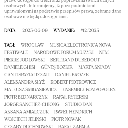
prawo dostępu do treści oraz poprawiania swoich danych
osobowych. Informujemy, iż poza podmiotami
uprawnionymi na podstawie przepisów prawa, zebrane dane
osobowe nie będą udostępniane.
DATA:
2023-06-09
WYDANIE:
#
12
/
2023
TAGI:
WROCŁAW
MUSICA ELECTRONICA NOVA
FESTIWALE
NARODOWE FORUM MUZYKI
NFM
PIERRE JODLOWSKI
BERTRAND DUBEDOUT
DANIELE GHISI
GÜNEŞ BOZKIR
MARTA ŚNIADY
CANTI SPAZIALIZZATI
DANIEL BROŻEK
ALEKSANDRA SŁYŻ
ROBERT PIOTROWICZ
MATEUSZ ŚMIGASIEWICZ
ENSEMBLE KOMPOPOLEX
PIOTR BEDNARCZYK
RAFAŁ RYTERSKI
JORGE SÁNCHEZ-CHIONG
STUDIO DAN
AKSANA AMIALCZUK
PAWEŁ HENDRICH
WOJCIECH JELIŃSKI
PIOTR NOWAK
CEZARY DUCHNOWSKI
RAFAŁ ZAPAŁA