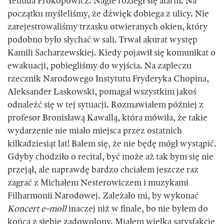
Yehuda Prokopowicz. Nagle rozległ się alarm. Na
początku myśleliśmy, że dźwięk dobiega z ulicy. Nie
zarejestrowaliśmy trzasku otwieranych okien, który
podobno było słychać w sali. Trwał akurat występ
Kamili Sacharzewskiej. Kiedy pojawił się komunikat o
ewakuacji, pobiegliśmy do wyjścia. Na zapleczu
rzecznik Narodowego Instytutu Fryderyka Chopina,
Aleksander Laskowski, pomagał wszystkim jakoś
odnaleźć się w tej sytuacji. Rozmawiałem później z
profesor Bronisławą Kawallą, która mówiła, że takie
wydarzenie nie miało miejsca przez ostatnich
kilkadziesiąt lat! Bałem się, że nie będę mógł wystąpić.
Gdyby chodziło o recital, być może aż tak bym się nie
przejął, ale naprawdę bardzo chciałem jeszcze raz
zagrać z Michałem Nesterowiczem i muzykami
Filharmonii Narodowej. Zależało mi, by wykonać
Koncert e-moll
inaczej niż w finale, bo nie byłem do
końca z siebie zadowolony. Miałem wielką satysfakcję