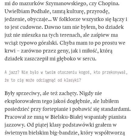
mi do mazurków Szymanowskiego, czy Chopina.
Uwielbiam Podhale, tamtą kulturę, przyrodę,
jedzenie, obyczaje… W folklorze wszystko się łączy i
to jest cudowne. Dawno tam nie byłem, bo dziadek
już nie mieszka na tych terenach, ale zaśpiew ma
wciąż typowo góralski. Chyba mam to po prostu we
krwi – zarówno przez geny, jak i miłość, którą
dziadek zaszczepił mi głęboko w sercu.
A jazz? Nie było w twoim otoczeniu kogoś, kto przekonywał,
że to cię może odciągnąć od klasyki?
Były sprzeciwy, ale też zachęty. Nigdy nie
eksplorowałem tego jakoś dogłębnie, ale lubiłem
posiedzieć przy fortepianie i pobawić się standardami.
Pracował ze mną w Bielsku-Białej wspaniały pianista
jazzowy. Od piątej klasy podstawówki grałem w
świetnym bielskim big-bandzie, który współtworzą