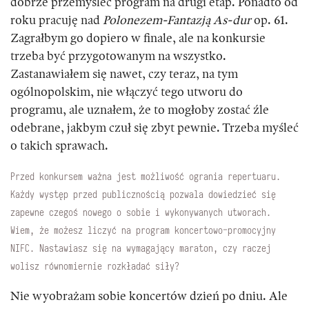
dobrze przemyśleć program na drugi etap. Ponadto od
roku pracuję nad
Polonezem-Fantazją As-dur
op. 61.
Zagrałbym go dopiero w finale, ale na konkursie
trzeba być przygotowanym na wszystko.
Zastanawiałem się nawet, czy teraz, na tym
ogólnopolskim, nie włączyć tego utworu do
programu, ale uznałem, że to mogłoby zostać źle
odebrane, jakbym czuł się zbyt pewnie. Trzeba myśleć
o takich sprawach.
Przed konkursem ważna jest możliwość ogrania repertuaru.
Każdy występ przed publicznością pozwala dowiedzieć się
zapewne czegoś nowego o sobie i wykonywanych utworach.
Wiem, że możesz liczyć na program koncertowo-promocyjny
NIFC. Nastawiasz się na wymagający maraton, czy raczej
wolisz równomiernie rozkładać siły?
Nie wyobrażam sobie koncertów dzień po dniu. Ale