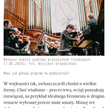
Mateusz Dubiel podczas przesłuchań finałowych
(7.02.2025), fot. Wojciech Grzędziński
Masz już gotowy program na październik?
W większości tak, zwłaszcza jeśli chodzi o wielkie
formy. Choć wiadomo – proces trwa, wciąż poszukuję
rozwiązań, na przykład idealnego brzmienia w drugim
temacie wybranej przeze mnie sonaty. Muszę też