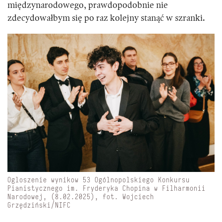
międzynarodowego, prawdopodobnie nie
zdecydowałbym się po raz kolejny stanąć w szranki.
Ogloszenie wynikow 53 Ogólnopolskiego Konkursu
Pianistycznego im. Fryderyka Chopina w Filharmonii
Narodowej, (8.02.2025), fot. Wojciech
Grzędziński/NIFC