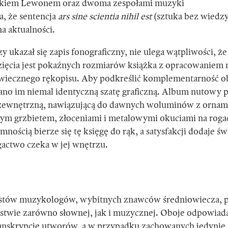
rkiem Lewonem oraz dwoma zespołami muzyki
, że sentencja
ars sine scientia nihil est
(sztuka bez wiedzy
na aktualności.
y ukazał się zapis fonograficzny, nie ulega wątpliwości, ż
zięcia jest pokaźnych rozmiarów książka z opracowaniem 
iecznego rękopisu. Aby podkreślić komplementarność o
no im niemal identyczną szatę graficzną. Album nutowy
 zewnętrzną, nawiązującą do dawnych woluminów z orna
nym grzbietem, złoceniami i metalowymi okuciami na roga
nością bierze się tę księgę do rąk, a satysfakcji dodaje ś
actwo czeka w jej wnętrzu.
ystów muzykologów, wybitnych znawców średniowiecza, p
rstwie zarówno słownej, jak i muzycznej. Oboje odpowiada
 transkrypcję utworów, a w przypadku zachowanych jedynie