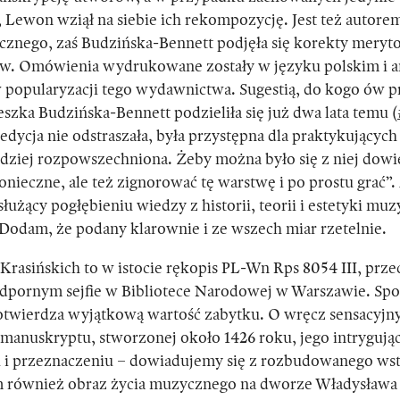
 Lewon wziął na siebie ich rekompozycję. Jest też autore
cznego, zaś Budzińska-Bennett podjęła się korekty meryt
ów. Omówienia wydrukowane zostały w języku polskim i a
popularyzacji tego wydawnictwa. Sugestią, do kogo ów pr
szka Budzińska-Bennett podzieliła się już dwa lata temu (
edycja nie odstraszała, była przystępna dla praktykującyc
bardziej rozpowszechniona. Żeby można było się z niej dow
onieczne, ale też zignorować tę warstwę i po prostu grać”.
łużący pogłębieniu wiedzy z historii, teorii i estetyki muz
Dodam, że podany klarownie i ze wszech miar rzetelnie.
 Krasińskich
to w istocie rękopis PL-Wn Rps 8054 III, pr
dpornym sejfie w Bibliotece Narodowej w Warszawie. Sp
otwierdza wyjątkową wartość zabytku. O wręcz sensacyjny
manuskryptu, stworzonej około 1426 roku, jego intrygujące
 i przeznaczeniu – dowiadujemy się z rozbudowanego ws
 również obraz życia muzycznego na dworze Władysława J