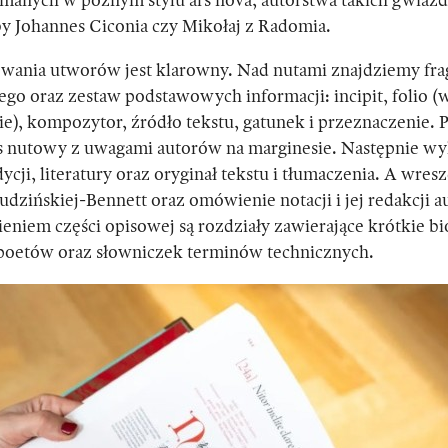
ymanych w późnym stylu ars nova, autorstwa takich gwiaz
y Johannes Ciconia czy Mikołaj z Radomia.
wania utworów jest klarowny. Nad nutami znajdziemy fr
go oraz zestaw podstawowych informacji: incipit, folio (
ie), kompozytor, źródło tekstu, gatunek i przeznaczenie.
s nutowy z uwagami autorów na marginesie. Następnie w
cji, literatury oraz oryginał tekstu i tłumaczenia. A wresz
dzińskiej-Bennett oraz omówienie notacji i jej redakcji a
niem części opisowej są rozdziały zawierające krótkie bi
oetów oraz słowniczek terminów technicznych.