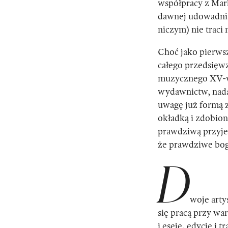
współpracy z Ma
dawnej udowadnia
niczym)
nie traci 
Choć jako pierwsz
całego przedsięw
muzycznego XV-w
wydawnictw, nada
uwagę już formą
okładką i zdobio
prawdziwą przyjem
że prawdziwe bog
D
woje art
się pracą przy wa
i eseje, edycję i