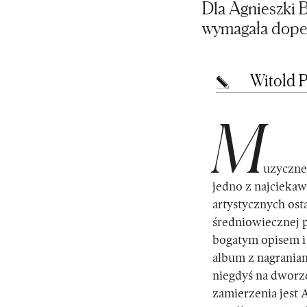
Dla Agnieszki 
wymagała dopeł
Witold 
M
uzyczne
jedno z najcieka
artystycznych ost
średniowiecznej p
bogatym opisem i
album z nagrania
niegdyś na dworze
zamierzenia jest 