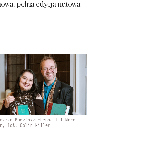
nowa, pełna edycja nutowa
ieszka Budzińska-Bennett i Marc
on, fot. Colin Miller