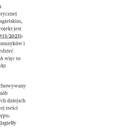
m
orycznej
ngielskim,
ojekt jest
#13/2023
):
h muzyków i
iedzieć
 A więc to
yki
zechowywany
osób
ch dziejach
j treści
tępu.
agiełły