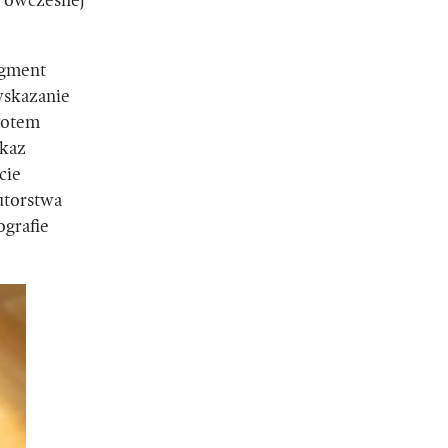
d ówczesnej
agment
wskazanie
 Potem
ykaz
cie
utorstwa
ografie