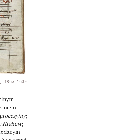
y 189v–190r,
nalnym
zaniem
 procesyjny
;
to Kraków
;
 dodanym