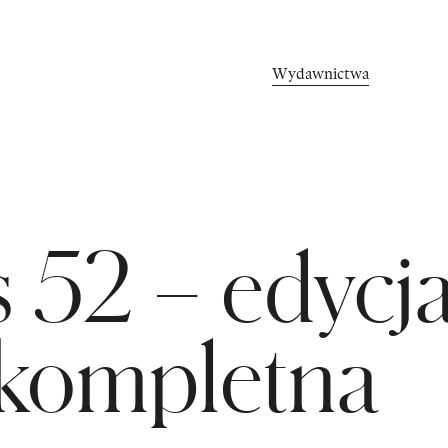
Wydawnictwa
Rozmowy
S
 52 – edycj
kompletna