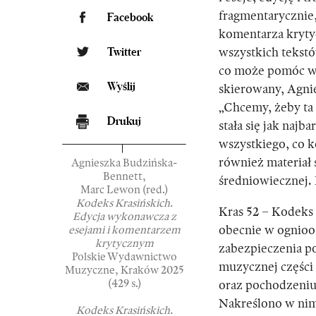
fragmentarycznie,
Facebook
komentarza kryty
Twitter
wszystkich tekst
co może pomóc w 
Wyślij
skierowany, Agnie
„Chcemy, żeby ta 
Drukuj
stała się jak naj
wszystkiego, co k
również materiał s
Agnieszka Budzińska-
Bennett,
średniowiecznej. 
Marc Lewon (red.)
Kodeks Krasińskich.
Kras 52 – Kodeks
Edycja wykonawcza z
obecnie w ognioo
esejami i komentarzem
krytycznym
zabezpieczenia p
Polskie Wydawnictwo
muzycznej części 
Muzyczne, Kraków 2025
(429 s.)
oraz pochodzeniu
Nakreślono w nim
Kodeks Krasińskich.