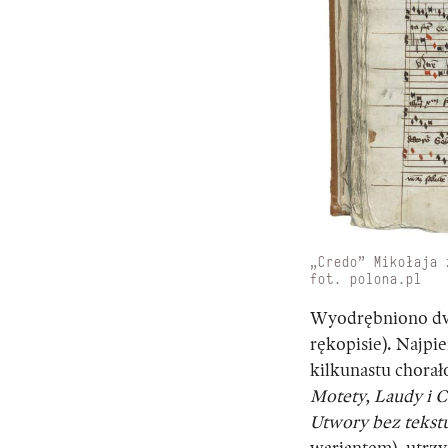
„Credo” Mikołaja 
fot. polona.pl
Wyodrębniono dwa
rękopisie). Najpi
kilkunastu chorał
Motety, Laudy i 
Utwory bez tekst