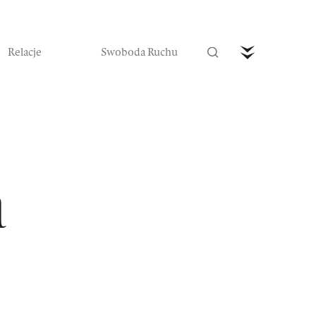
Relacje
Swoboda Ruchu
trefa Ruchu
Wideo
Czytaj nas w prenumeracie
a
Zamów teraz