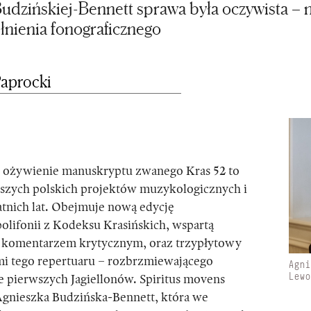
Budzińskiej-Bennett sprawa była oczywista – 
nienia fonograficznego
Paprocki
 ożywienie manuskryptu zwanego Kras 52
to
wszych polskich projektów muzykologicznych i
atnich lat. Obejmuje nową edycję
olifonii z Kodeksu Krasińskich, wspartą
 komentarzem krytycznym, oraz trzypłytowy
mi tego repertuaru – rozbrzmiewającego
Agn
Lew
 pierwszych Jagiellonów. Spiritus movens
Agnieszka Budzińska-Bennett, która we