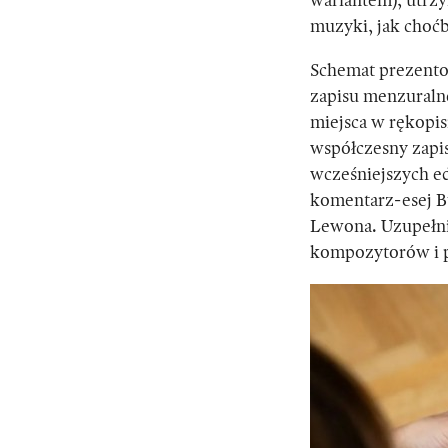
wariantem), utrz
muzyki, jak choćb
Schemat prezento
zapisu menzuralne
miejsca w rękopis
współczesny zapi
wcześniejszych edy
komentarz-esej Bu
Lewona. Uzupełnie
kompozytorów i p