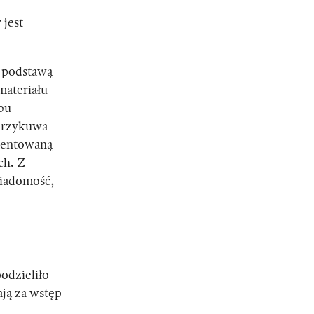
 jest
e podstawą
materiału
bu
 przykuwa
mentowaną
ch. Z
wiadomość,
odzieliło
ją za wstęp