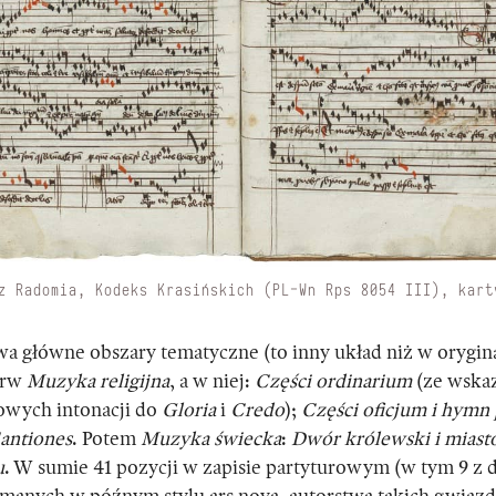
z Radomia, Kodeks Krasińskich (PL-Wn Rps 8054 III), kart
 główne obszary tematyczne (to inny układ niż w orygi
erw
Muzyka religijna
,
a w niej:
Części ordinarium
(ze wska
owych intonacji do
Gloria
i
Credo
);
Części oficjum i hymn
Cantiones
. Potem
Muzyka świecka
:
Dwór królewski i mias
u
.
W sumie 41 pozycji w zapisie partyturowym (w tym 9 z