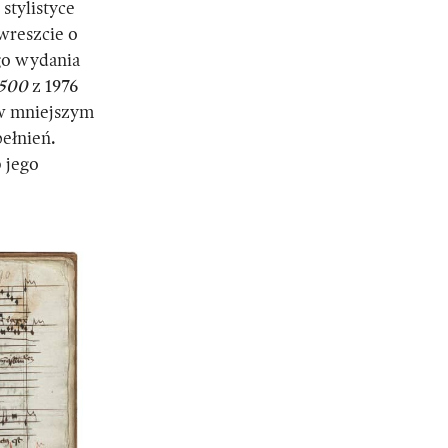
stylistyce
 wreszcie o
go wydania
1500
z 1976
 w mniejszym
ełnień.
 jego