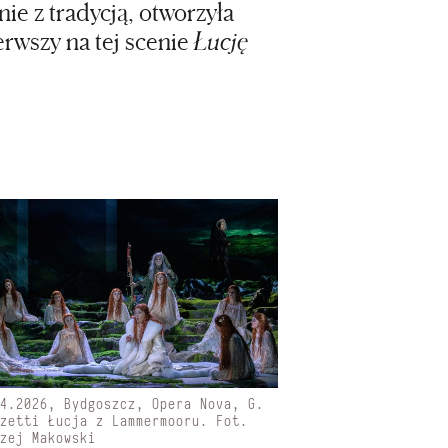
ie z tradycją, otworzyła
rwszy na tej scenie
Łucję
04.2026, Bydgoszcz, Opera Nova, G.
izetti Łucja z Lammermooru. Fot.
rzej Makowski