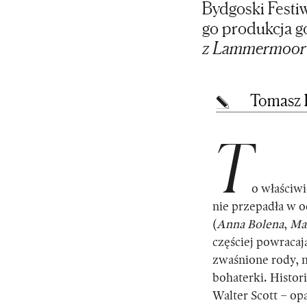
Bydgoski Festiw
go produkcja g
z Lammermoor
Tomasz 
T
o właściwi
nie przepadła w o
(
Anna Bolena
,
Mar
częściej powracaj
zwaśnione rody, n
bohaterki. Histori
Walter Scott – opa