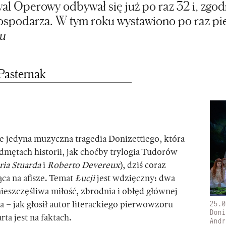
al Operowy odbywał się już po raz 32 i, zgodn
ospodarza. W tym roku wystawiono po raz pie
u
Pasternak
e jedyna muzyczna tragedia Donizettiego, która
dmętach historii, jak choćby trylogia Tudorów
ia Stuarda
i
Roberto Devereux
), dziś coraz
ąca na afisze. Temat
Łucji
jest wdzięczny: dwa
ieszczęśliwa miłość, zbrodnia i obłęd głównej
25.
a – jak głosił autor literackiego pierwowzoru
Don
rta jest na faktach.
And