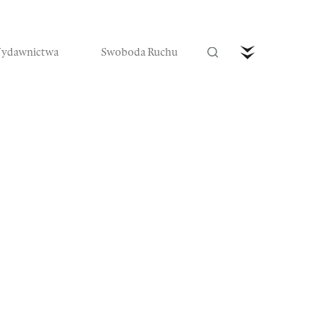
ydawnictwa
Swoboda Ruchu
trefa Ruchu
Wideo
Czytaj nas w prenumeracie
Zamów teraz