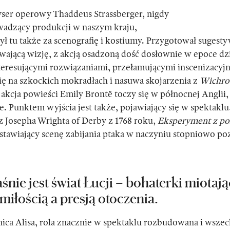
ser operowy Thaddeus Strassberger, nigdy
wadzący produkcji w naszym kraju,
ł tu także za scenografię i kostiumy. Przygotował sugest
ewającą wizję, z akcją osadzoną dość dosłownie w epoce dzi
teresującymi rozwiązaniami, przełamującymi inscenizacyjn
ę na szkockich mokradłach i nasuwa skojarzenia z
Wichr
 akcja powieści Emily Brontë toczy się w północnej Anglii,
. Punktem wyjścia jest także, pojawiający się w spektaklu
z Josepha Wrighta of Derby z 1768 roku,
Eksperyment z p
stawiający scenę zabijania ptaka w naczyniu stopniowo 
śnie jest świat Łucji – bohaterki miotają
miłością a presją otoczenia.
ica Alisa, rola znacznie w spektaklu rozbudowana i wsze