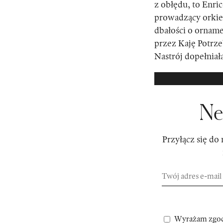
z obłędu, to Enri
prowadzący orkie
dbałości o ornam
przez Kaję Potrze
Nastrój dopełniał
Ne
Przyłącz się do
Wyrażam zgod