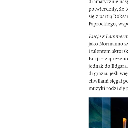
dramatycznie nasy
potwierdziły, że 
się z partią Rok
Paprockiego, wsp
Łucja z Lammer
jako Normanno zw
i talentem aktors
Łucji – zaprezent
jednak do Edgara
di grazia, jeśli 
chwilami sięgał p
muzyki rodzi się 