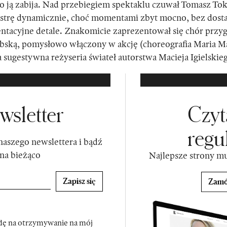
co ją zabija. Nad przebiegiem spektaklu czuwał Tomasz To
strę dynamicznie, choć momentami zbyt mocno, bez dosta
entacyjne detale. Znakomicie zaprezentował się chór prz
bską, pomysłowo włączony w akcję (choreografia Maria Ma
a sugestywna reżyseria świateł autorstwa Macieja Igielskie
wsletter
Czyt
regu
 naszego newslettera i bądź
na bieżąco
Najlepsze strony m
Zapisz się
Zamó
ę na otrzymywanie na mój