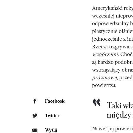
Amerykański reży
wcześniej niepro
odpowiedzialny by
plastycznie olśni
jednocześnie z in
Rzecz rozgrywa si
wzgórzami
. Choć
są bardzo podobne
wstrząsający obra
próżniową,
przed
powietrza.
Facebook
Taki wła
między 
Twitter
Nawet jej powiern
Wyślij