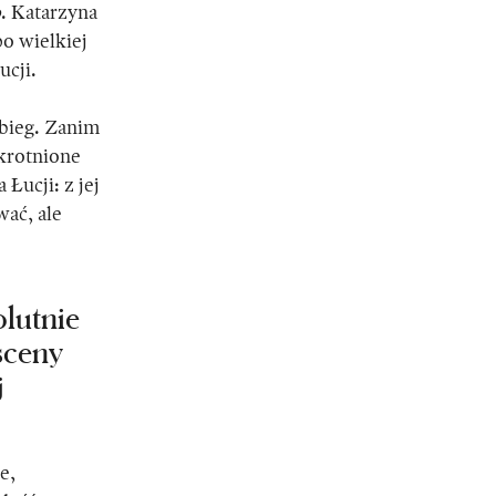
o
. Katarzyna
o wielkiej
ucji.
bieg. Zanim
okrotnione
Łucji: z jej
ać, ale
olutnie
 sceny
j
e,