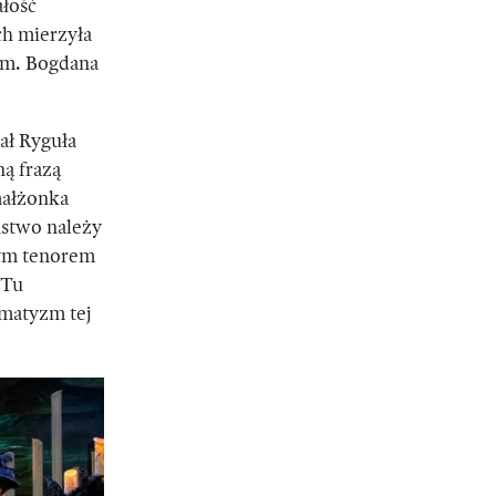
ałość
ch mierzyła
im. Bogdana
ał Ryguła
ą frazą
małżonka
ństwo należy
tym tenorem
 Tu
amatyzm tej