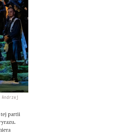
 Andrzej
ej partii
wyrazu.
miera