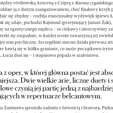
 między verdiowską Azuceną a Cziprą z
Barona cygańskieg
ddaje ją z dużym zaangażowaniem, choć finałowy krzyk p
daje się zbędny – rozbija emocjonalny wydźwięk śpiewu Ł
jak się zdaje, pochodzi Rajmund (przejmujący Janusz Żak),
y na egzotycznego mędrca – to ciekawy i nieoczywisty za
terki się rozpadnie, w każdej scenie towarzyszą jej zwiel
ej stan psychiczny. Szczególnie mocno działa pierwsza aria 
e bawią się w kółko graniaste, co może początkowo irytow
s. Łucja dusi się – i stopniowo popada w szaleństwo.
a z oper, w której główna postać jest abs
ejsza. Dwie wielkie arie, liczne duety i
owe czynią jej partię jedną z najbardzie
jących w repertuarze belcantowym.
ja Zasimowa sprostała zadaniu z łatwością i brawurą. Piękn