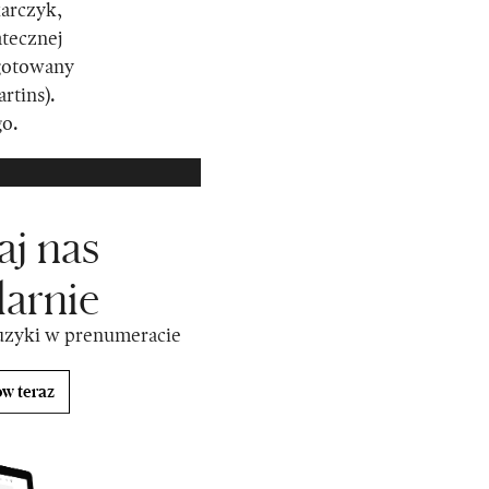
karczyk,
tecznej
ygotowany
rtins).
go.
aj nas
larnie
uzyki w prenumeracie
w teraz