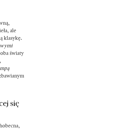
ywną,
eła, ale
ą klasykę.
owymi
 oba światy
,
ompą
pozbawianym
cej się
chobecna,