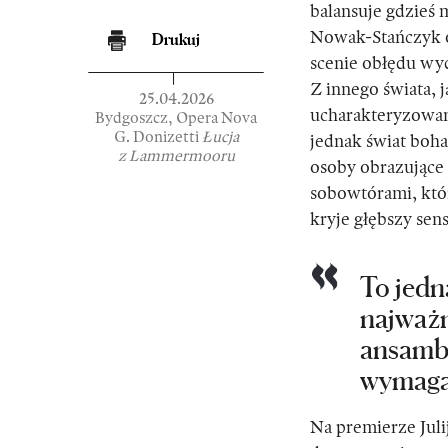
balansuje gdzieś
Nowak-Stańczyk o
Drukuj
scenie obłędu wy
Z innego świata, 
25.04.2026
ucharakteryzowan
Bydgoszcz, Opera Nova
G. Donizetti
Łucja
jednak świat boha
z Lammermooru
osoby obrazujące j
sobowtórami, któr
kryje głębszy sen
To jedn
najważni
ansambl
wymaga
Na premierze Juli