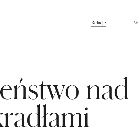
Relacje
W
Rozmowy
S
leństwo nad
radłami