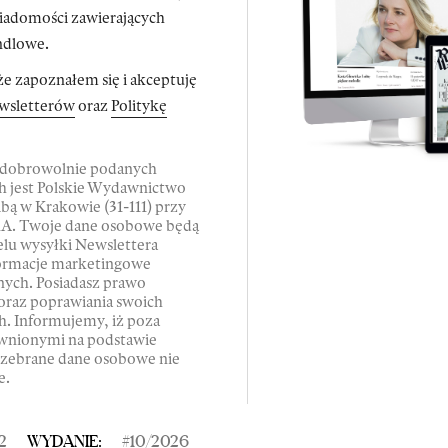
wiadomości zawierających
ndlowe.
e zapoznałem się i akceptuję
wsletterów
oraz
Politykę
 dobrowolnie podanych
 jest Polskie Wydawnictwo
bą w Krakowie (31-111) przy
11A. Twoje dane osobowe będą
lu wysyłki Newslettera
formacje marketingowe
nych. Posiadasz prawo
 oraz poprawiania swoich
. Informujemy, iż poza
wnionymi na podstawie
 zebrane dane osobowe nie
e.
2
WYDANIE:
#
10
/
2026