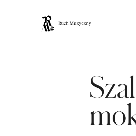
Ruch Muzyczny
Sza
mok