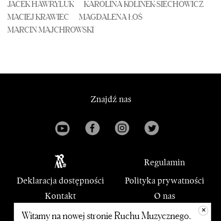
JACEK HAWRYLUK
KAROLINA KOLINEK-SIECHOWICZ
MACIEJ KRAWIEC
MAGDALENA ŁOŚ
MARCIN MAJCHROWSKI
Znajdź nas
Regulamin
Deklaracja dostępności
Polityka prywatności
Kontakt
O nas
+
PWM
Witamy na nowej stronie Ruchu Muzycznego.