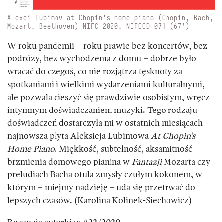
Alexei Lubimov at Chopin’s home piano (Chopin, Bach,
Mozart, Beethoven) NIFC 2020, NIFCCD 071 (67’)
W roku pandemii – roku prawie bez koncertów, bez
podróży, bez wychodzenia z domu – dobrze było
wracać do czegoś, co nie rozjątrza tęsknoty za
spotkaniami i wielkimi wydarzeniami kulturalnymi,
ale pozwala cieszyć się prawdziwie osobistym, wręcz
intymnym doświadczaniem muzyki. Tego rodzaju
doświadczeń dostarczyła mi w ostatnich miesiącach
najnowsza płyta Aleksieja Lubimowa
At Chopin’s
Home Piano
. Miękkość, subtelność, aksamitność
brzmienia domowego pianina w
Fantazji
Mozarta czy
preludiach Bacha otula zmysły czułym kokonem, w
którym – miejmy nadzieję – uda się przetrwać do
lepszych czasów. (Karolina Kolinek-Siechowicz)