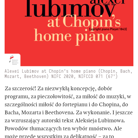
Alexei Lubimov at Chopin’s home piano (Chopin, Bach,
Mozart, Beethoven) NIFC 2020, NIFCCD 071 (67’)
Za szczerość! Za niezwykłą koncepcję, dobór
programu, za pieczołowitość, za miłość do muzyki, w
szczególności miłość do fortepianu i do Chopina, do
Bacha, Mozarta i Beethovena. Za wykonanie. I jeszcze
za wzruszający autorski tekst Aleksieja Lubimowa.
Powodów tłumaczących ten wybór mnóstwo. Ale
może przede wszystkim za delikatność – za to