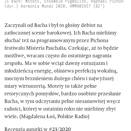
JS Bach: Motets, Ensemble Pygmalion, Raphaël Pichon
(dyr.) Harmonia Mundi 2020, HMM902657 (82’)
Zaczynali od Bacha i był to głośny debiut na
zatłoczonej scenie barokowej. Ich Bacha mieliśmy
słuchać też na programowanym przez Pichona
festiwalu Misteria Paschalia. Czekając, aż to będzie
możliwe, wracam często do ostatniego nagrania
zespołu. Ma w sobie wciąż dawny entuzjazm i
młodzieńczą energię, olśniewa perfekcją wokalną,
mocnym brzmieniem dużego chóru i najwyższej
miary wirtuozerią. Motety to także pełne
retorycznych pomysłów, bardzo osobiste przesłanie
Bacha, w tym odczytaniu pełne niesamowitej wręcz
radości, której w ostatnim roku nie mieliśmy zbyt
wiele. (Magdalena Łoś, Polskie Radio)
Recenzja autorki w #23/2020