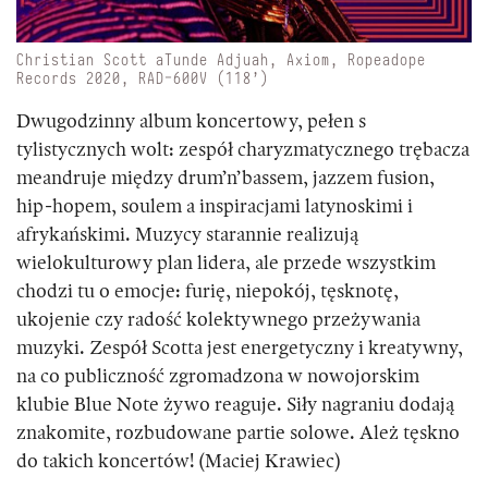
Christian Scott aTunde Adjuah, Axiom, Ropeadope
Records 2020, RAD-600V (118’)
Dwugodzinny album koncertowy, pełen s
tylistycznych wolt: zespół charyzmatycznego trębacza
meandruje między drum’n’bassem, jazzem fusion,
hip-hopem, soulem a inspiracjami latynoskimi i
afrykańskimi. Muzycy starannie realizują
wielokulturowy plan lidera, ale przede wszystkim
chodzi tu o emocje: furię, niepokój, tęsknotę,
ukojenie czy radość kolektywnego przeżywania
muzyki. Zespół Scotta jest energetyczny i kreatywny,
na co publiczność zgromadzona w nowojorskim
klubie Blue Note żywo reaguje. Siły nagraniu dodają
znakomite, rozbudowane partie solowe. Ależ tęskno
do takich koncertów! (Maciej Krawiec)