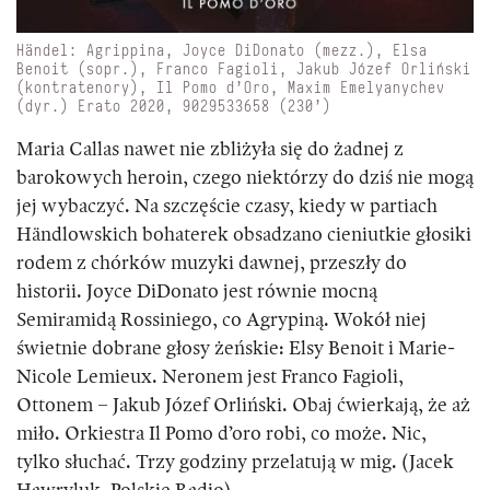
Händel: Agrippina, Joyce DiDonato (mezz.), Elsa
Benoit (sopr.), Franco Fagioli, Jakub Józef Orliński
(kontratenory), Il Pomo d’Oro, Maxim Emelyanychev
(dyr.) Erato 2020, 9029533658 (230’)
Maria Callas nawet nie zbliżyła się do żadnej z
barokowych heroin, czego niektórzy do dziś nie mogą
jej wybaczyć. Na szczęście czasy, kiedy w partiach
Händlowskich bohaterek obsadzano cieniutkie głosiki
rodem z chórków muzyki dawnej, przeszły do
historii. Joyce DiDonato jest równie mocną
Semiramidą Rossiniego, co Agrypiną. Wokół niej
świetnie dobrane głosy żeńskie: Elsy Benoit i Marie-
Nicole Lemieux. Neronem jest Franco Fagioli,
Ottonem – Jakub Józef Orliński. Obaj ćwierkają, że aż
miło. Orkiestra Il Pomo d’oro robi, co może. Nic,
tylko słuchać. Trzy godziny przelatują w mig. (Jacek