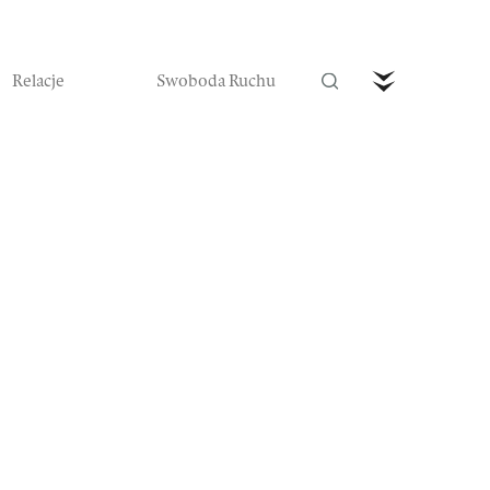
Relacje
Swoboda Ruchu
trefa Ruchu
Wideo
Czytaj nas w prenumeracie
Zamów teraz