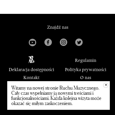
Znajdź nas
Regulamin
Deklaracja dostępności
Polityka prywatności
Kontakt
O nas
+
PWM
Witamy na nowej stronie Ruchu Muzycznego.
Cały czas wypełniamy ją nowymi treściami i
funkcjonalnościami. Każda kolejna wizyta może
© 2020 Polskie Wydawnictwo Muzyczne
okazać się miłym zaskoczeniem.