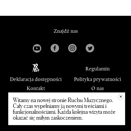
Znajdź nas
Regulamin
Deklaracja dostępności
Polityka prywatności
Kontakt
O nas
+
PWM
Witamy na nowej stronie Ruchu Muzycznego.
Cały czas wypełniamy ją nowymi treściami i
funkcjonalnościami. Każda kolejna wizyta może
© 2020 Polskie Wydawnictwo Muzyczne
okazać się miłym zaskoczeniem.