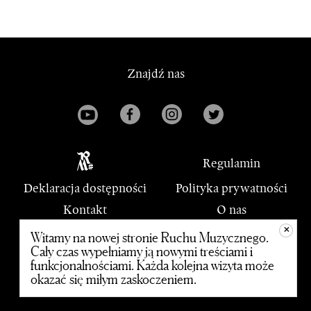
Znajdź nas
Regulamin
Deklaracja dostępności
Polityka prywatności
Kontakt
O nas
+
PWM
Witamy na nowej stronie Ruchu Muzycznego.
Cały czas wypełniamy ją nowymi treściami i
funkcjonalnościami. Każda kolejna wizyta może
© 2020 Polskie Wydawnictwo Muzyczne
okazać się miłym zaskoczeniem.