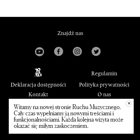
Znajdź nas
Regulamin
Deklaracja dostępności
Polityka prywatności
Kontakt
O nas
+
PWM
Witamy na nowej stronie Ruchu Muzycznego.
Cały czas wypełniamy ją nowymi treściami i
funkcjonalnościami. Każda kolejna wizyta może
© 2020 Polskie Wydawnictwo Muzyczne
okazać się miłym zaskoczeniem.