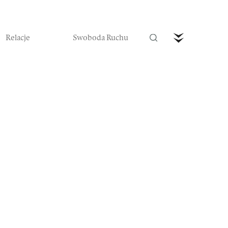
Relacje
Swoboda Ruchu
trefa Ruchu
Wideo
Czytaj nas w prenumeracie
Zamów teraz