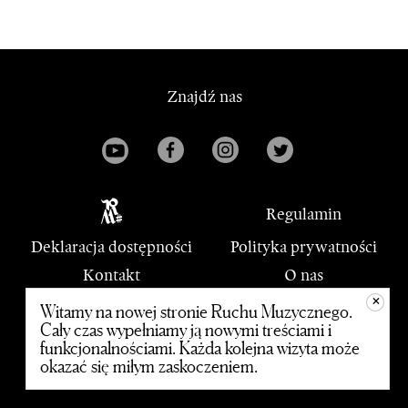
Znajdź nas
Regulamin
Deklaracja dostępności
Polityka prywatności
Kontakt
O nas
+
PWM
Witamy na nowej stronie Ruchu Muzycznego.
Cały czas wypełniamy ją nowymi treściami i
funkcjonalnościami. Każda kolejna wizyta może
© 2020 Polskie Wydawnictwo Muzyczne
okazać się miłym zaskoczeniem.