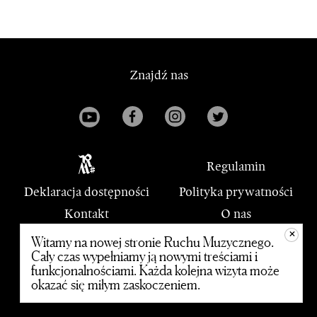
Znajdź nas
Regulamin
Deklaracja dostępności
Polityka prywatności
Kontakt
O nas
+
PWM
Witamy na nowej stronie Ruchu Muzycznego.
Cały czas wypełniamy ją nowymi treściami i
funkcjonalnościami. Każda kolejna wizyta może
© 2020 Polskie Wydawnictwo Muzyczne
okazać się miłym zaskoczeniem.