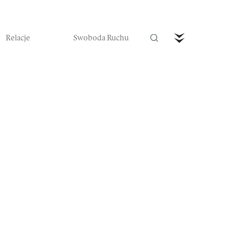
Relacje
Swoboda Ruchu
trefa Ruchu
Wideo
Czytaj nas w prenumeracie
Zamów teraz