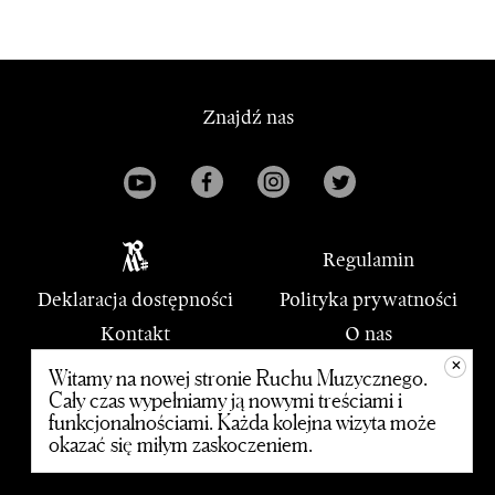
Znajdź nas
Regulamin
Deklaracja dostępności
Polityka prywatności
Kontakt
O nas
+
PWM
Witamy na nowej stronie Ruchu Muzycznego.
Cały czas wypełniamy ją nowymi treściami i
funkcjonalnościami. Każda kolejna wizyta może
© 2020 Polskie Wydawnictwo Muzyczne
okazać się miłym zaskoczeniem.