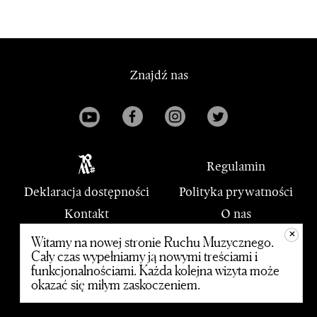
Znajdź nas
Regulamin
Deklaracja dostępności
Polityka prywatności
Kontakt
O nas
+
PWM
Witamy na nowej stronie Ruchu Muzycznego.
Cały czas wypełniamy ją nowymi treściami i
funkcjonalnościami. Każda kolejna wizyta może
© 2020 Polskie Wydawnictwo Muzyczne
okazać się miłym zaskoczeniem.