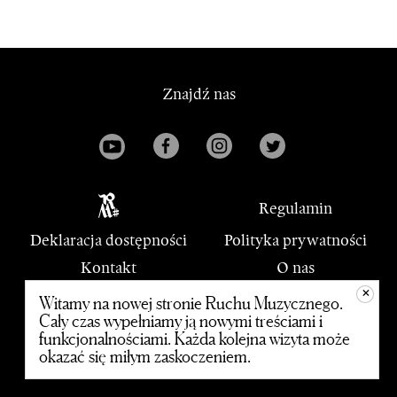
Znajdź nas
Regulamin
Deklaracja dostępności
Polityka prywatności
Kontakt
O nas
+
PWM
Witamy na nowej stronie Ruchu Muzycznego.
Cały czas wypełniamy ją nowymi treściami i
funkcjonalnościami. Każda kolejna wizyta może
© 2020 Polskie Wydawnictwo Muzyczne
okazać się miłym zaskoczeniem.