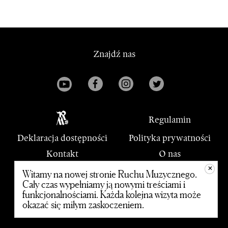
Znajdź nas
Regulamin
Deklaracja dostępności
Polityka prywatności
Kontakt
O nas
+
PWM
Witamy na nowej stronie Ruchu Muzycznego.
Cały czas wypełniamy ją nowymi treściami i
funkcjonalnościami. Każda kolejna wizyta może
© 2020 Polskie Wydawnictwo Muzyczne
okazać się miłym zaskoczeniem.