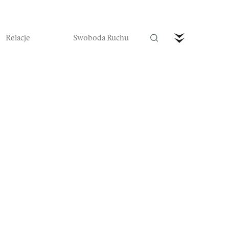
Relacje
Swoboda Ruchu
trefa Ruchu
Wideo
Czytaj nas w prenumeracie
Zamów teraz