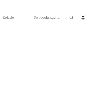
Relacje
Swoboda Ruchu
trefa Ruchu
Wideo
Czytaj nas w prenumeracie
Zamów teraz