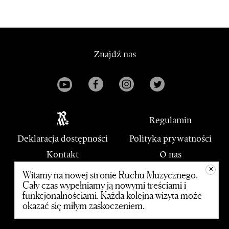
Znajdź nas
Regulamin
Deklaracja dostępności
Polityka prywatności
Kontakt
O nas
+
PWM
Witamy na nowej stronie Ruchu Muzycznego.
Cały czas wypełniamy ją nowymi treściami i
funkcjonalnościami. Każda kolejna wizyta może
© 2020 Polskie Wydawnictwo Muzyczne
okazać się miłym zaskoczeniem.