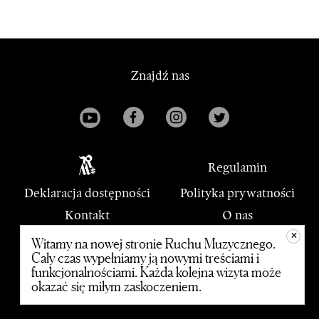
Znajdź nas
Regulamin
Deklaracja dostępności
Polityka prywatności
Kontakt
O nas
+
PWM
Witamy na nowej stronie Ruchu Muzycznego.
Cały czas wypełniamy ją nowymi treściami i
funkcjonalnościami. Każda kolejna wizyta może
© 2020 Polskie Wydawnictwo Muzyczne
okazać się miłym zaskoczeniem.