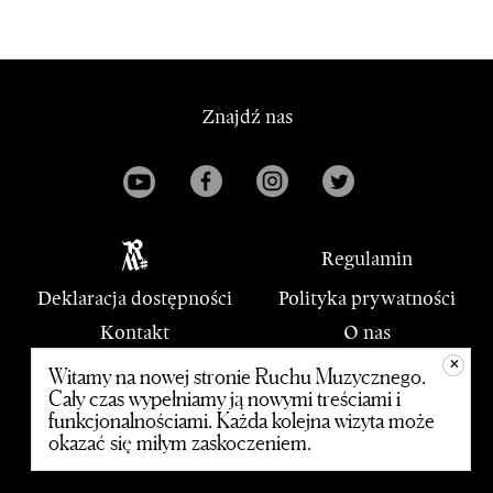
Znajdź nas
Regulamin
Deklaracja dostępności
Polityka prywatności
Kontakt
O nas
+
PWM
Witamy na nowej stronie Ruchu Muzycznego.
Cały czas wypełniamy ją nowymi treściami i
funkcjonalnościami. Każda kolejna wizyta może
© 2020 Polskie Wydawnictwo Muzyczne
okazać się miłym zaskoczeniem.