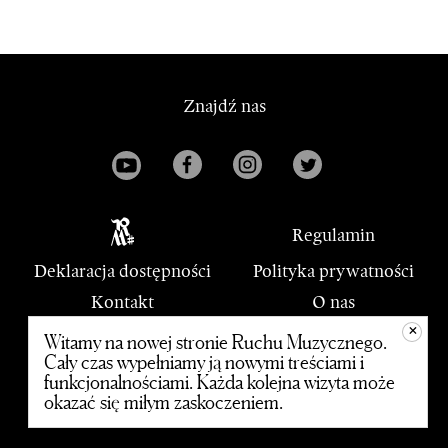
Znajdź nas
Regulamin
Deklaracja dostępności
Polityka prywatności
Kontakt
O nas
+
PWM
Witamy na nowej stronie Ruchu Muzycznego.
Cały czas wypełniamy ją nowymi treściami i
funkcjonalnościami. Każda kolejna wizyta może
© 2020 Polskie Wydawnictwo Muzyczne
okazać się miłym zaskoczeniem.