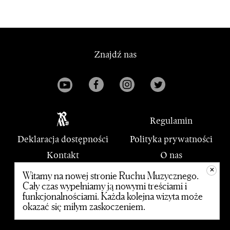
Znajdź nas
Regulamin
Deklaracja dostępności
Polityka prywatności
Kontakt
O nas
+
PWM
Witamy na nowej stronie Ruchu Muzycznego.
Cały czas wypełniamy ją nowymi treściami i
funkcjonalnościami. Każda kolejna wizyta może
© 2020 Polskie Wydawnictwo Muzyczne
okazać się miłym zaskoczeniem.