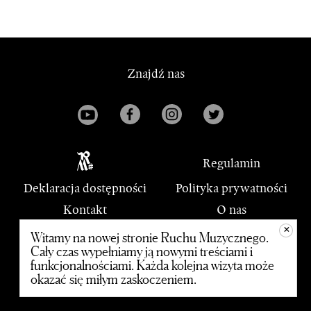
Znajdź nas
Regulamin
Deklaracja dostępności
Polityka prywatności
Kontakt
O nas
+
PWM
Witamy na nowej stronie Ruchu Muzycznego.
Cały czas wypełniamy ją nowymi treściami i
funkcjonalnościami. Każda kolejna wizyta może
© 2020 Polskie Wydawnictwo Muzyczne
okazać się miłym zaskoczeniem.