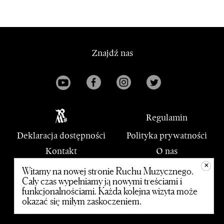
Znajdź nas
Regulamin
Deklaracja dostępności
Polityka prywatności
Kontakt
O nas
+
PWM
Witamy na nowej stronie Ruchu Muzycznego.
Cały czas wypełniamy ją nowymi treściami i
funkcjonalnościami. Każda kolejna wizyta może
© 2020 Polskie Wydawnictwo Muzyczne
okazać się miłym zaskoczeniem.