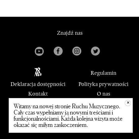
Znajdź nas
Regulamin
Deklaracja dostępności
Polityka prywatności
Kontakt
O nas
+
PWM
Witamy na nowej stronie Ruchu Muzycznego.
Cały czas wypełniamy ją nowymi treściami i
funkcjonalnościami. Każda kolejna wizyta może
© 2020 Polskie Wydawnictwo Muzyczne
okazać się miłym zaskoczeniem.