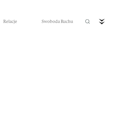
Relacje
Swoboda Ruchu
trefa Ruchu
Wideo
Czytaj nas w prenumeracie
Zamów teraz