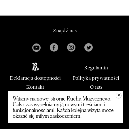
Znajdź nas
Regulamin
Deklaracja dostępności
Polityka prywatności
Kontakt
O nas
+
PWM
Witamy na nowej stronie Ruchu Muzycznego.
Cały czas wypełniamy ją nowymi treściami i
funkcjonalnościami. Każda kolejna wizyta może
© 2020 Polskie Wydawnictwo Muzyczne
okazać się miłym zaskoczeniem.