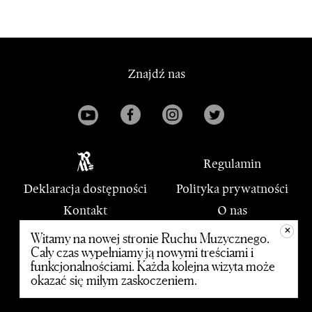
Znajdź nas
Regulamin
Deklaracja dostępności
Polityka prywatności
Kontakt
O nas
+
PWM
Witamy na nowej stronie Ruchu Muzycznego.
Cały czas wypełniamy ją nowymi treściami i
funkcjonalnościami. Każda kolejna wizyta może
© 2020 Polskie Wydawnictwo Muzyczne
okazać się miłym zaskoczeniem.