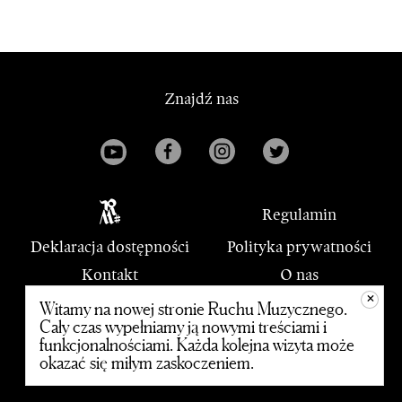
Znajdź nas
Regulamin
Deklaracja dostępności
Polityka prywatności
Kontakt
O nas
+
PWM
Witamy na nowej stronie Ruchu Muzycznego.
Cały czas wypełniamy ją nowymi treściami i
funkcjonalnościami. Każda kolejna wizyta może
© 2020 Polskie Wydawnictwo Muzyczne
okazać się miłym zaskoczeniem.