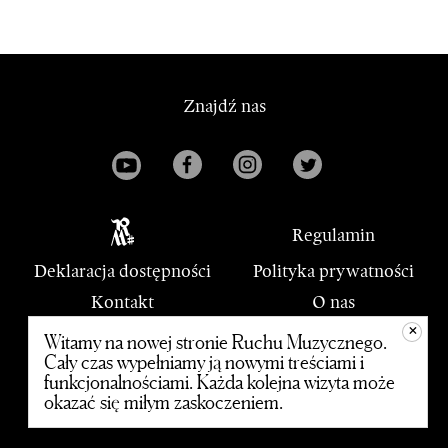
Znajdź nas
Regulamin
Deklaracja dostępności
Polityka prywatności
Kontakt
O nas
+
PWM
Witamy na nowej stronie Ruchu Muzycznego.
Cały czas wypełniamy ją nowymi treściami i
funkcjonalnościami. Każda kolejna wizyta może
© 2020 Polskie Wydawnictwo Muzyczne
okazać się miłym zaskoczeniem.